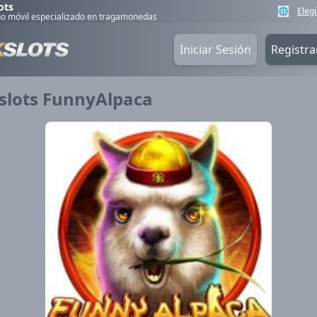
ots
🌐
Elegi
o móvil especializado en tragamonedas
Iniciar Sesión
Registra
slots FunnyAlpaca