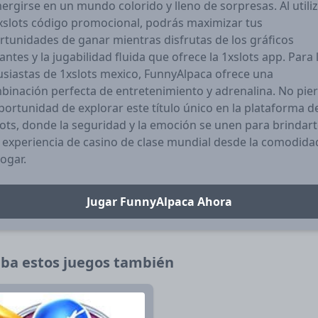
ergirse en un mundo colorido y lleno de sorpresas. Al utili
1xslots código promocional, podrás maximizar tus
rtunidades de ganar mientras disfrutas de los gráficos
antes y la jugabilidad fluida que ofrece la 1xslots app. Para 
usiastas de 1xslots mexico, FunnyAlpaca ofrece una
binación perfecta de entretenimiento y adrenalina. No pie
oportunidad de explorar este título único en la plataforma d
lots, donde la seguridad y la emoción se unen para brindar
 experiencia de casino de clase mundial desde la comodida
ogar.
Jugar FunnyAlpaca Ahora
ba estos juegos también