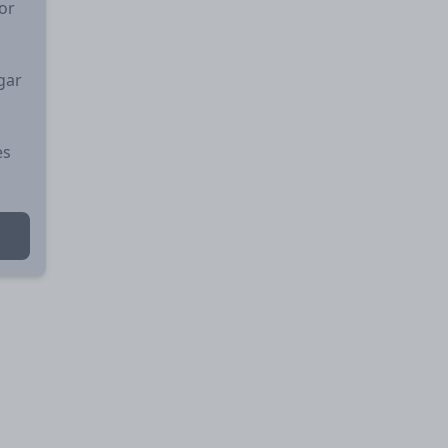
or
gar
es