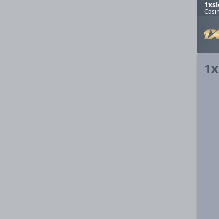
1xsl
Casin
1x