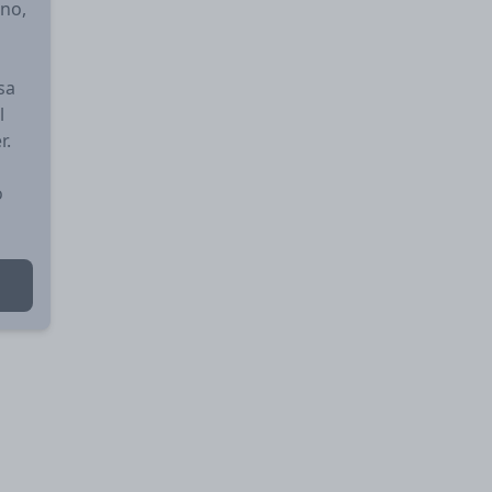
ino,
sa
l
r.
o