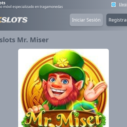
ots
🌐
Elegi
o móvil especializado en tragamonedas
Iniciar Sesión
Registra
slots Mr. Miser