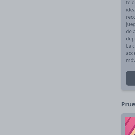
te 
ide
rec
jue
de 
dep
La c
acc
móvi
Prue