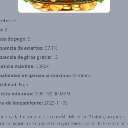
retes:
3
s:
3
eas de pago:
5
cuencia de aciertos:
97.1%
cuencia de giros gratis:
12
ancia máxima:
3000x
babilidad de ganancia máxima:
Medium
atilidad:
Baja
esta mín-máx:
0.05 - 50.00 MXN
ha de lanzamiento:
2023-11-05
uentra la fortuna oculta con Mr. Miser en 1xslots, un juego
e la avaricia se convierte en premios reales. Este slot clási