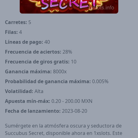
Carretes:
5
Filas:
4
Líneas de pago:
40
Frecuencia de aciertos:
28%
Frecuencia de giros gratis:
10
Ganancia máxima:
8000x
Probabilidad de ganancia máxima:
0.005%
Volatilidad:
Alta
Apuesta mín-máx:
0.20 - 200.00 MXN
Fecha de lanzamiento:
2023-08-20
Sumérgete en la atmósfera oscura y seductora de
Succubus Secret, disponible ahora en 1xslots. Este