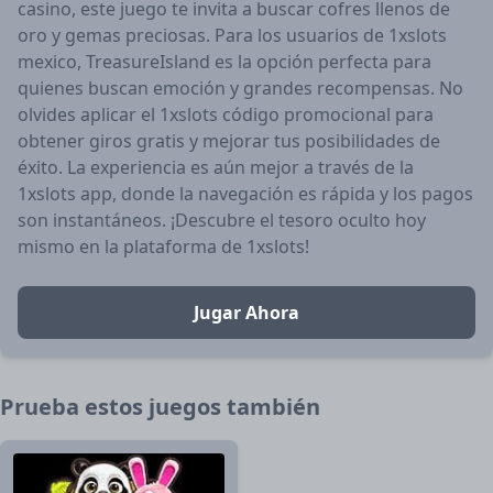
casino, este juego te invita a buscar cofres llenos de
oro y gemas preciosas. Para los usuarios de 1xslots
mexico, TreasureIsland es la opción perfecta para
quienes buscan emoción y grandes recompensas. No
olvides aplicar el 1xslots código promocional para
obtener giros gratis y mejorar tus posibilidades de
éxito. La experiencia es aún mejor a través de la
1xslots app, donde la navegación es rápida y los pagos
son instantáneos. ¡Descubre el tesoro oculto hoy
mismo en la plataforma de 1xslots!
Jugar Ahora
Prueba estos juegos también